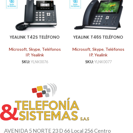
YEALINK T42S TELÉFONO
YEALINK T46S TELÉFONO
SKYPE FOR BUSINESS
SKYPE FOR BUSINESS
Microsoft
,
Skype
,
Teléfonos
Microsoft
,
Skype
,
Teléfonos
IP
,
Yealink
IP
,
Yealink
SKU:
YLNK0076
SKU:
YLNK0077
AVENIDA 5 NORTE 23 D 66 Local 256 Centro