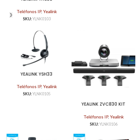
Teléfonos IP
,
Yealink
SKU:
YLNK0103
YEALINK YSH33
AURICULARES DE BANDA
ANCHA PARA TELÉFONOS
Teléfonos IP
,
Yealink
IP
SKU:
YLNK0105
YEALINK ZVC830 KIT
ZOOM ROOMS
Teléfonos IP
,
Yealink
SKU:
YLNK0106