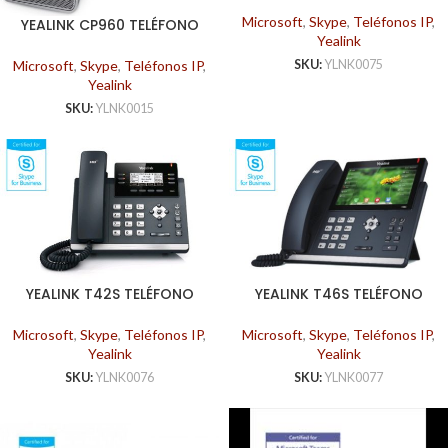
SKYPE FOR BUSINESS
Microsoft
,
Skype
,
Teléfonos IP
,
YEALINK CP960 TELÉFONO
Yealink
SIP SKYPE FOR BUSINESS
Microsoft
,
Skype
,
Teléfonos IP
,
SKU:
YLNK0075
Yealink
SKU:
YLNK0015
YEALINK T42S TELÉFONO
YEALINK T46S TELÉFONO
SKYPE FOR BUSINESS
SKYPE FOR BUSINESS
Microsoft
,
Skype
,
Teléfonos IP
,
Microsoft
,
Skype
,
Teléfonos IP
,
Yealink
Yealink
SKU:
YLNK0076
SKU:
YLNK0077