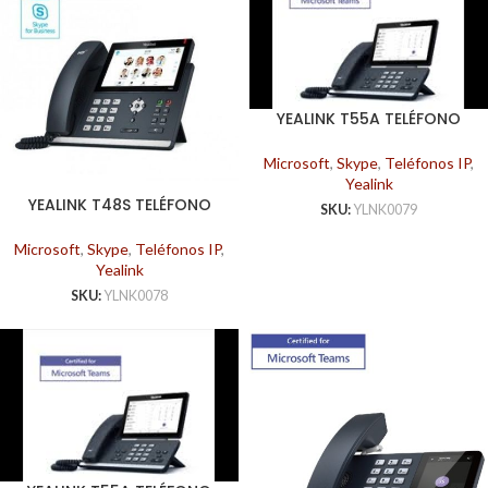
YEALINK T55A TELÉFONO
RENTABLE MICROSOFT
Microsoft
,
Skype
,
Teléfonos IP
,
Yealink
YEALINK T48S TELÉFONO
SKU:
YLNK0079
SKYPE FOR BUSINESS
Microsoft
,
Skype
,
Teléfonos IP
,
Yealink
SKU:
YLNK0078