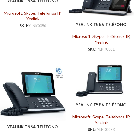
YEALINK T55A TELÉFONO
SKYPE FOR BUSINESS
Microsoft
,
Skype
,
Teléfonos IP
,
Yealink
YEALINK T56A TELÉFONO
SKU:
YLNK0080
MULTIMEDIA MICROSOFT
TEAMS
Microsoft
,
Skype
,
Teléfonos IP
,
Yealink
SKU:
YLNK0081
YEALINK T58A TELÉFONO
PREMIUM MICROSOFT
Microsoft
,
Skype
,
Teléfonos IP
,
Yealink
YEALINK T56A TELÉFONO
SKU:
YLNK0083
SKYPE FOR BUSINESS