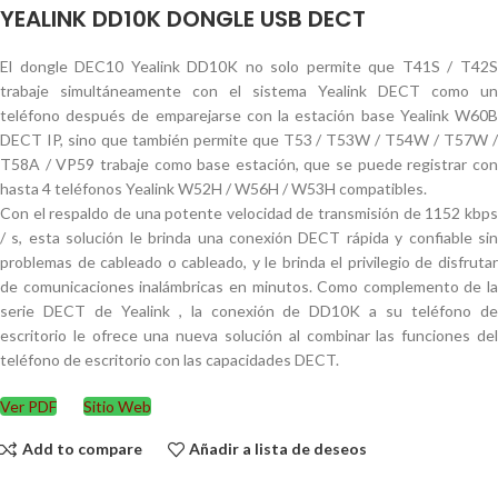
YEALINK DD10K DONGLE USB DECT
El dongle DEC10 Yealink DD10K no solo permite que T41S / T42S
trabaje simultáneamente con el sistema Yealink DECT como un
teléfono después de emparejarse con la estación base Yealink W60B
DECT IP, sino que también permite que T53 / T53W / T54W / T57W /
T58A / VP59 trabaje como base estación, que se puede registrar con
hasta 4 teléfonos Yealink W52H / W56H / W53H compatibles.
Con el respaldo de una potente velocidad de transmisión de 1152 kbps
/ s, esta solución le brinda una conexión DECT rápida y confiable sin
problemas de cableado o cableado, y le brinda el privilegio de disfrutar
de comunicaciones inalámbricas en minutos. Como complemento de la
serie DECT de Yealink , la conexión de DD10K a su teléfono de
escritorio le ofrece una nueva solución al combinar las funciones del
teléfono de escritorio con las capacidades DECT.
Ver PDF
Sitio Web
Add to compare
Añadir a lista de deseos