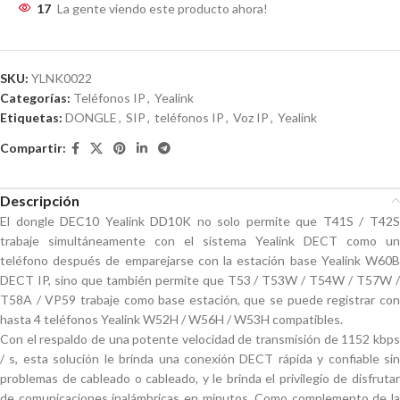
17
La gente viendo este producto ahora!
SKU:
YLNK0022
Categorías:
Teléfonos IP
,
Yealink
Etiquetas:
DONGLE
,
SIP
,
teléfonos IP
,
Voz IP
,
Yealink
Compartir:
Descripción
El dongle DEC10 Yealink DD10K no solo permite que T41S / T42S
trabaje simultáneamente con el sistema Yealink DECT como un
teléfono después de emparejarse con la estación base Yealink W60B
DECT IP, sino que también permite que T53 / T53W / T54W / T57W /
T58A / VP59 trabaje como base estación, que se puede registrar con
hasta 4 teléfonos Yealink W52H / W56H / W53H compatibles.
Con el respaldo de una potente velocidad de transmisión de 1152 kbps
/ s, esta solución le brinda una conexión DECT rápida y confiable sin
problemas de cableado o cableado, y le brinda el privilegio de disfrutar
de comunicaciones inalámbricas en minutos. Como complemento de la