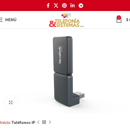
0
MENÚ
$
Haga Click para agrandar
Inicio
Teléfonos IP