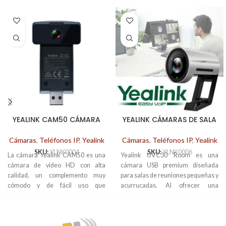
YEALINK CAM50 CÁMARA
YEALINK CÁMARAS DE SALA
HD PARA SIP-T58A
UVC30
Cámaras
,
Teléfonos IP
,
Yealink
Cámaras
,
Teléfonos IP
,
Yealink
SKU:
YLNK0004
SKU:
YLNK0006
La cámara Yealink CAM50 es una
Yealink UVC30 Room es una
cámara de video HD con alta
cámara USB premium diseñada
calidad, un complemento muy
para salas de reuniones pequeñas y
cómodo y de fácil uso que
acurrucadas. Al ofrecer una
contribuye a optimizar las
imagen nítida y una reproducción
prestaciones de su teléfono SIP-
precisa del color, ofrece una
T58V / SIP-T58A.
experiencia de reunión de video
Presenta una resolución de 2mpx y
vívida cara a cara y notable en