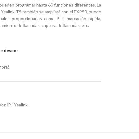
e pueden programar hasta 60 funciones diferentes. La
ie Yealink T5 también se ampliará con el EXP50, puede
ionales proporcionadas como BLF, marcación rápida,
namiento de llamadas, captura de llamadas, etc.
 de deseos
hora!
Voz IP
,
Yealink