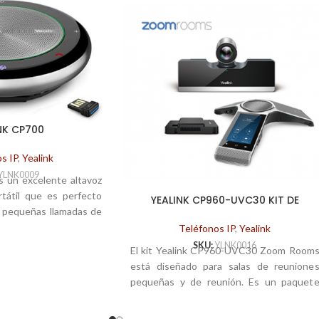
NK CP700
s IP
,
Yealink
YLNK0009
s un excelente altavoz
rtátil que es perfecto
YEALINK CP960-UVC30 KIT DE
ir pequeñas llamadas de
HABITACIONES CON ZOOM
nera conveniente. Con
Teléfonos IP
,
Yealink
nstrucción sólida, una
SKU:
YLNK0016
El kit Yealink CP960-UVC30 Zoom Room
il y un rendimiento de
está diseñado para salas de reunione
 clase que oculta su
pequeñas y de reunión. Es un paquet
s una gran opción si
completo de Zoom Rooms que contien
altavoz personal para
un conjunto completo de hardware (min