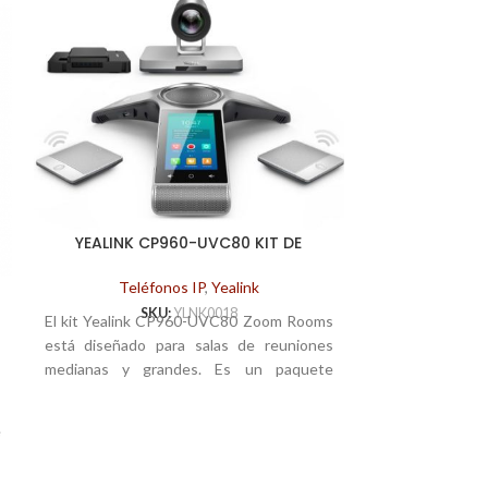
YEALINK CP960-UVC80 KIT DE
HABITACIONES CON ZOOM
Teléfonos IP
,
Yealink
YEALINK E
SKU:
YLNK0018
El kit Yealink CP960-UVC80 Zoom Rooms
AURICULA
está diseñado para salas de reuniones
Teléf
medianas y grandes. Es un paquete
S
s
El nuevo y a
completo de Zoom Rooms que contiene
s
auriculares Yea
un conjunto completo de hardware (mini
e
interfaz técn
PC, cámara, dispositivos de audio), así
e
Yealink SIP-T4
como el software y la licencia necesarios.
i
T42S / T42G /