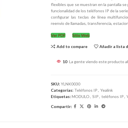
flexibles que se muestran en la pantalla s
funcionalidad de los teléfonos IP de la ser
configurar las teclas de línea multifunc
reenvío de llamadas, transferencia, estacio
Ver PDF
Sitio Web
Add to compare
Añadir a lista
10
La gente viendo este producto a
SKU:
YLNK0030
Categorías:
Teléfonos IP
,
Yealink
Etiquetas:
MODULO
,
SIP
,
teléfonos IP
,
Compartir: