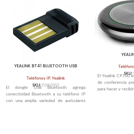
YEALI
YEALINK BT41 BLUETOOTH USB
Teléfono
DONGLE
SKU:
El Yealink CP700 e
Teléfonos IP
,
Yealink
de conferencia po
SKU:
YLNK0003
El dongle USB Bluetooth agrega
para hacer y recib
conectividad Bluetooth a su teléfono IP
conferencia de ma
con una amplia variedad de auriculares
una calidad de co
Bluetooth, lo que le permite recibir
configuración fác
llamadas en cualquier lugar de la oficina.
sonido de primera
Compatible con la especificación
pequeño tamaño, e
Bluetooth V4.1, compatible con Bluetooth
está buscando un 
1.1, 1.2, 2.0 y 3.0 para un amplio uso.