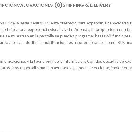
IPCIÓN
VALORACIONES (0)
SHIPPING & DELIVERY
os IP de la serie Yealink T5 está diseñado para expandir la capacidad f
le brinda una experiencia visual vívida. Además, le proporciona una in
ue se muestran en la pantalla se pueden programar hasta 60 funciones di
 las teclas de línea multifuncionales proporcionadas como BLF, marc
icaciones y la tecnología de la información. Con dos décadas de exper
os. Nos especializamos en ayudarle a planear, seleccionar, implementar 