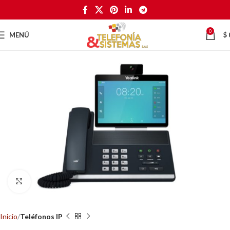
0
MENÚ
$
Haga Click para agrandar
Inicio
Teléfonos IP